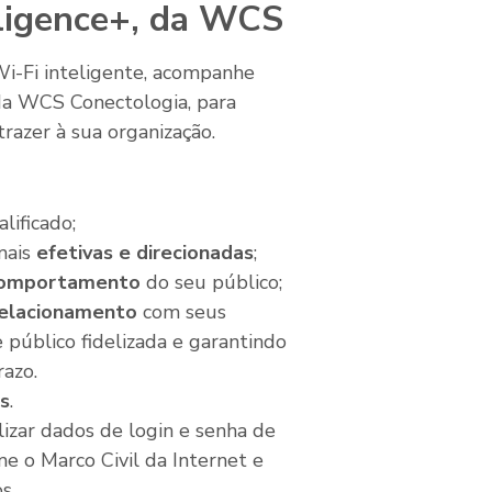
lligence+, da WCS
Wi-Fi inteligente, acompanhe
da WCS Conectologia, para
trazer à sua organização.
lificado;
ais
efetivas e direcionadas
;
comportamento
do seu público;
 relacionamento
com seus
 público fidelizada e garantindo
razo.
s
.
lizar dados de login e senha de
me o Marco Civil da Internet e
s.