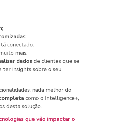
n
;
tomizadas
;
tá conectado;
muito mais.
nalisar dados
de clientes que se
e ter insights sobre o seu
cionalidades, nada melhor do
 completa
como o Intelligence+,
os desta solução.
cnologias que vão impactar o