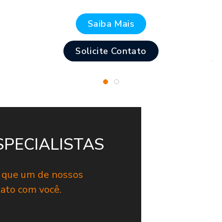
Saiba Mais
Solicite Contato
SPECIALISTAS
a que um de nossos
tato com você.