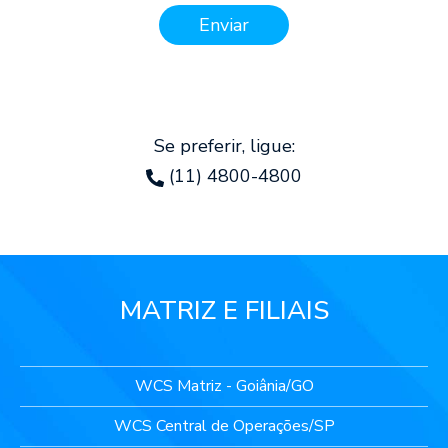
Enviar
Se preferir, ligue:
(11) 4800-4800
MATRIZ E FILIAIS
WCS Matriz - Goiânia/GO
WCS Central de Operações/SP