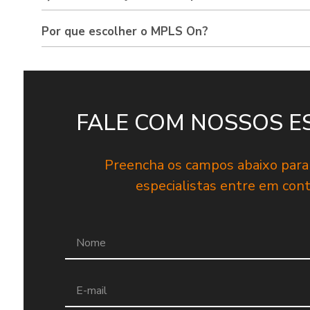
Por que escolher o MPLS On?
FALE COM NOSSOS E
Preencha os campos abaixo par
especialistas entre em con