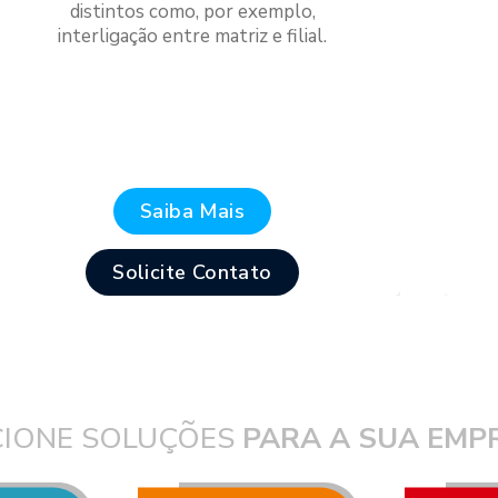
distintos como, por exemplo,
interligação entre matriz e filial.
Saiba Mais
Solicite Contato
CIONE SOLUÇÕES
PARA A SUA EMP