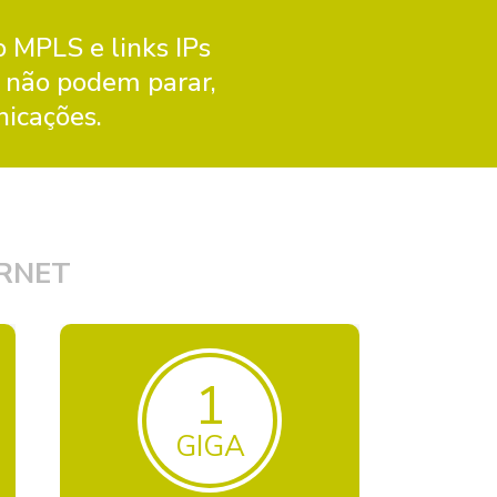
 MPLS e links IPs
 não podem parar,
nicações.
RNET
1
GIGA