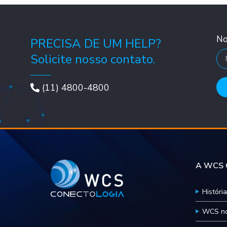
N
PRECISA DE UM HELP?
Solicite nosso contato.
(11) 4800-4800
A WCS C
História
WCS no