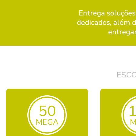
Entrega soluções
dedicados, além 
entregan
ESC
50
MEGA
M