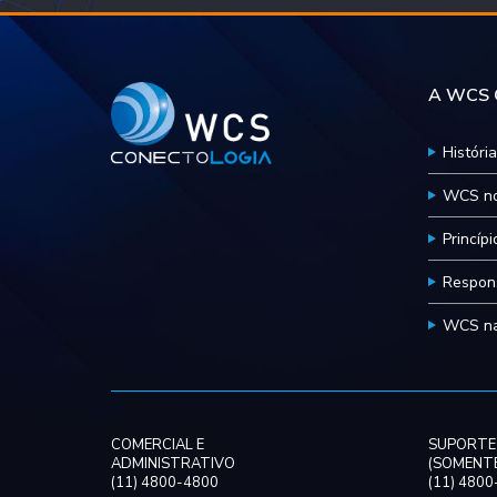
A WCS C
História
WCS no
Princíp
Respons
WCS na
COMERCIAL E
SUPORTE
ADMINISTRATIVO
(SOMENTE
(11) 4800-4800
(11) 480