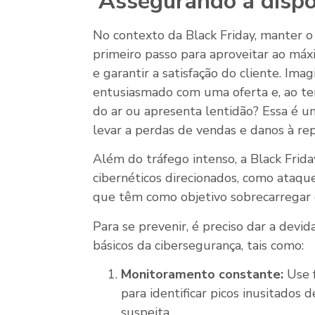
Assegurando a dispon
No contexto da Black Friday, manter o 
primeiro passo para aproveitar ao má
e garantir a satisfação do cliente. Im
entusiasmado com uma oferta e, ao tenta
do ar ou apresenta lentidão? Essa é u
levar a perdas de vendas e danos à re
Além do tráfego intenso, a Black Fri
cibernéticos direcionados, como ataqu
que têm como objetivo sobrecarregar e 
Para se prevenir, é preciso dar a devi
básicos da cibersegurança, tais como:
Monitoramento constante:
Use 
para identificar picos inusitados 
suspeita.