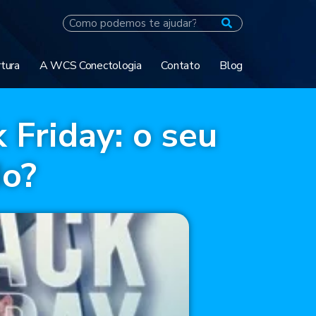
tura
A WCS Conectologia
Contato
Blog
 Friday: o seu
do?