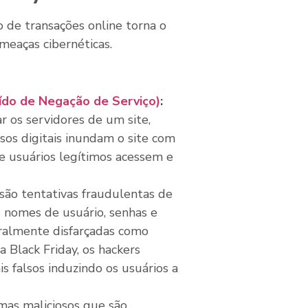
o de transações online torna o
meaças cibernéticas.
ído de Negação de Serviço)
:
r os servidores de um site,
osos digitais inundam o site com
ue usuários legítimos acessem e
são tentativas fraudulentas de
o nomes de usuário, senhas e
eralmente disfarçadas como
a Black Friday, os hackers
 falsos induzindo os usuários a
as maliciosos que são