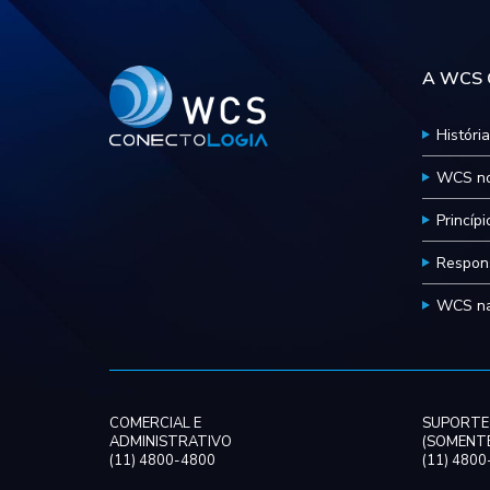
A WCS C
História
WCS no
Princíp
Respons
WCS na
COMERCIAL E
SUPORTE
ADMINISTRATIVO
(SOMENTE
(11) 4800-4800
(11) 480