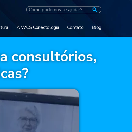
tura
A WCS Conectologia
Contato
Blog
a consultórios,
icas?