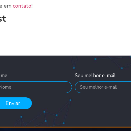
tre em
contato
!
st
ome
Seu melhor e-mail
Enviar