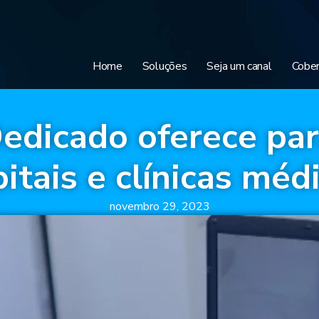
Home
Soluções
Seja um canal
Cober
edicado oferece par
itais e clínicas méd
novembro 29, 2023