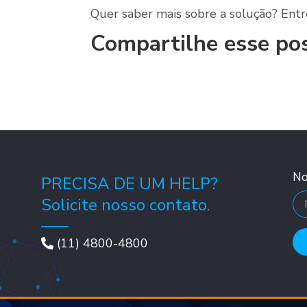
Quer saber mais sobre a solução? En
Compartilhe esse po
N
PRECISA DE UM HELP?
Solicite nosso contato.
(11) 4800-4800