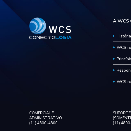
A WCS C
História
WCS no
Princíp
Respons
WCS na
COMERCIAL E
SUPORTE
ADMINISTRATIVO
(SOMENTE
(11) 4800-4800
(11) 480