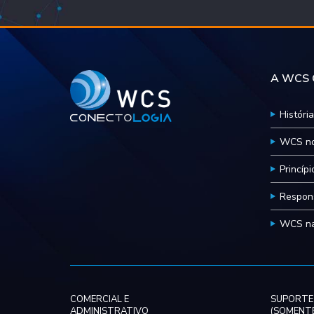
A WCS C
História
WCS no
Princíp
Respons
WCS na
COMERCIAL E
SUPORTE
ADMINISTRATIVO
(SOMENTE