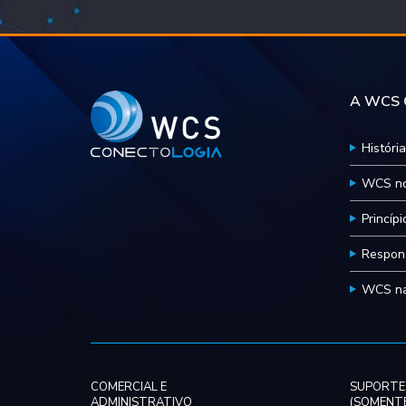
A WCS C
História
WCS no
Princíp
Respons
WCS na
COMERCIAL E
SUPORTE
ADMINISTRATIVO
(SOMENTE