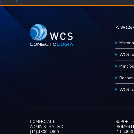
A WCS C
História
WCS no
Princíp
Respons
WCS na
COMERCIAL E
SUPORTE
ADMINISTRATIVO
(SOMENTE
(11) 4800-4800
(11) 480