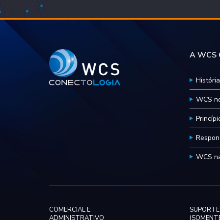
A WCS C
História
WCS no
Princíp
Respons
WCS na
COMERCIAL E
SUPORTE
ADMINISTRATIVO
(SOMENTE