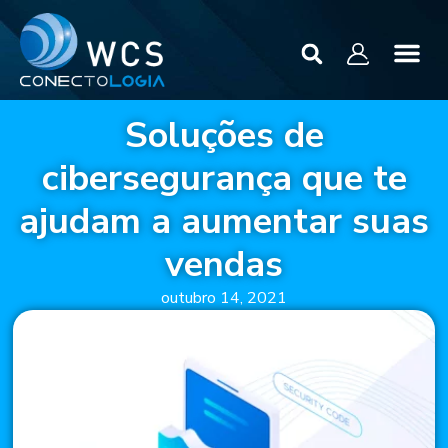
Soluções de
cibersegurança que te
ajudam a aumentar suas
vendas
outubro 14, 2021