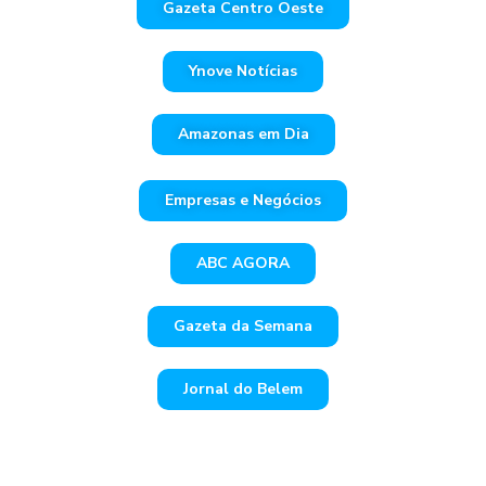
Gazeta Centro Oeste
Ynove Notícias
Amazonas em Dia
Empresas e Negócios
ABC AGORA
Gazeta da Semana
Jornal do Belem