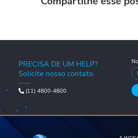
Compartilhe esse po
N
PRECISA DE UM HELP?
Solicite nosso contato.
(11) 4800-4800