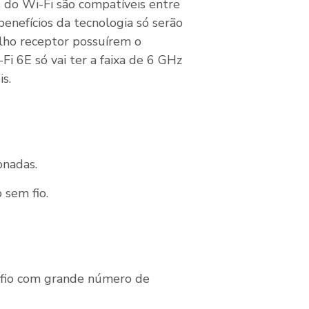
 do Wi-Fi são compatíveis entre
enefícios da tecnologia só serão
elho receptor possuírem o
i 6E só vai ter a faixa de 6 GHz
is.
onadas.
 sem fio.
 fio com grande número de