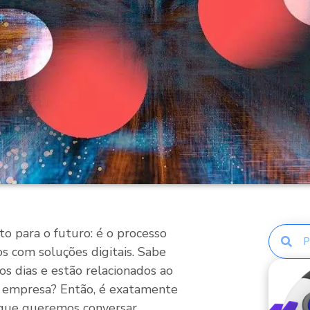
o para o futuro: é o processo
 com soluções digitais. Sabe
s dias e estão relacionados ao
 empresa? Então, é exatamente
que queremos conversar.