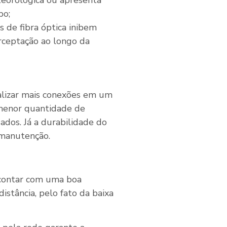
teorológica ou apresenta
po;
os de fibra óptica inibem
rceptação ao longo da
ealizar mais conexões em um
enor quantidade de
dos. Já a durabilidade do
 manutenção.
 contar com uma boa
stância, pelo fato da baixa