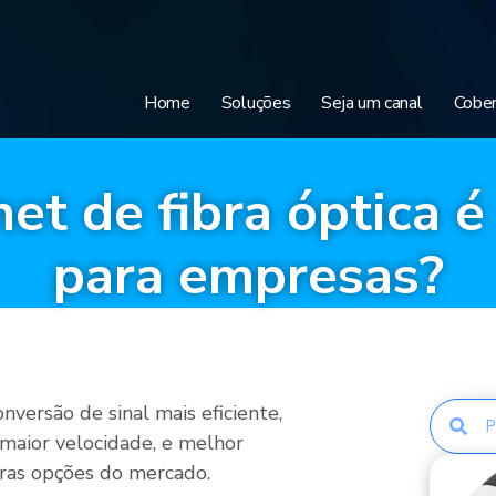
Home
Soluções
Seja um canal
Cober
net de fibra óptica 
para empresas?
setembro 28, 2020
nversão de sinal mais eficiente,
 maior velocidade, e melhor
tras opções do mercado.