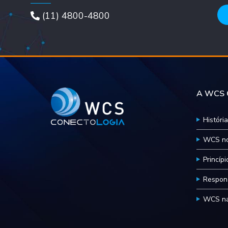
(11) 4800-4800
A WCS C
História
WCS no
Princíp
Respons
WCS na