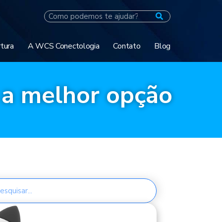
tura
A WCS Conectologia
Contato
Blog
é a melhor opção