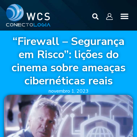
“Firewall – Segurança
em Risco”: lições do
cinema sobre ameaças
cibernéticas reais
novembro 1, 2023