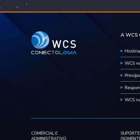
A WCS C
História
WCS no
Princíp
Respons
WCS na
COMERCIAL E
SUPORTE
ADMINISTRATIVO
(SOMENTE